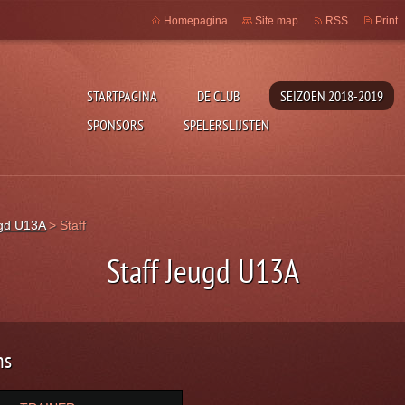
Homepagina
Site map
RSS
Print
STARTPAGINA
DE CLUB
SEIZOEN 2018-2019
SPONSORS
SPELERSLIJSTEN
gd U13A
>
Staff
Staff Jeugd U13A
ns