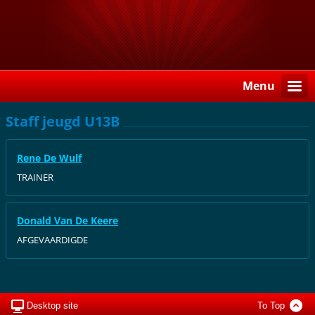
Menu
Staff jeugd U13B
Rene De Wulf
TRAINER
Donald Van De Keere
AFGEVAARDIGDE
Desktop site
To Top