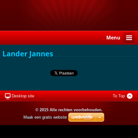
Menu
Lander Jannes
Desktop site
To Top
© 2015 Alle rechten voorbehouden.
Maak een gratis website