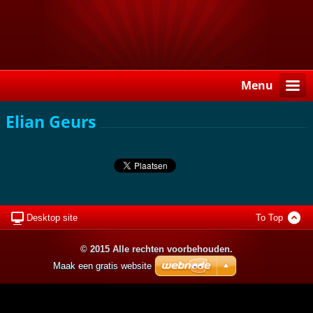
Menu
Elian Geurs
Desktop site
To Top
© 2015 Alle rechten voorbehouden.
Maak een gratis website